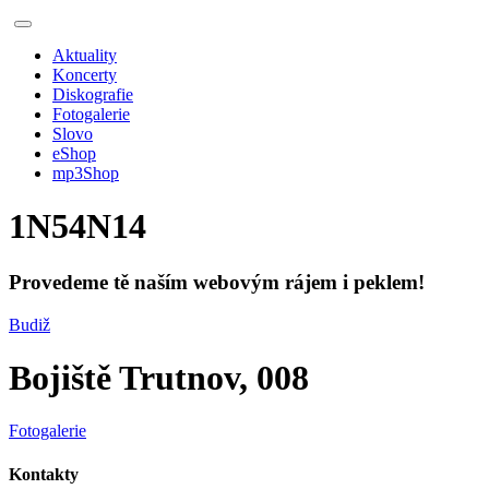
Aktuality
Koncerty
Diskografie
Fotogalerie
Slovo
eShop
mp3Shop
1N54N14
Provedeme tě naším webovým rájem i peklem!
Budiž
Bojiště Trutnov, 008
Fotogalerie
Kontakty