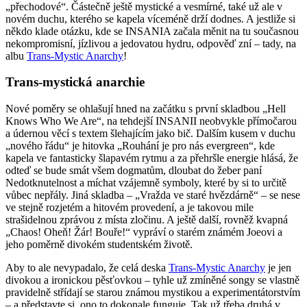
„přechodové“. Částečně ještě mystické a vesmírné, také už ale v
novém duchu, kterého se kapela víceméně drží dodnes. A jestliže si
někdo klade otázku, kde se INSANIA začala měnit na tu současnou
nekompromisní, jízlivou a jedovatou hydru, odpověď zní – tady, na
albu
Trans-Mystic Anarchy
!
Trans-mystická anarchie
Nové poměry se ohlašují hned na začátku s první skladbou „Hell
Knows Who We Are“, na tehdejší INSANII neobvykle přímočarou
a údernou věcí s textem šlehajícím jako bič. Dalším kusem v duchu
„nového řádu“ je hitovka „Rouhání je pro nás evergreen“, kde
kapela ve fantasticky šlapavém rytmu a za přehršle energie hlásá, že
odteď se bude smát všem dogmatům, dloubat do žeber paní
Nedotknutelnost a míchat vzájemně symboly, které by si to určitě
vůbec nepřály. Jiná skladba – „Vražda ve staré hvězdárně“ – se nese
ve stejně rozjetém a hitovém provedení, a je takovou mile
strašidelnou zprávou z místa zločinu. A ještě další, rovněž kvapná
„Chaos! Oheň! Žár! Bouře!“ vypráví o starém známém Joeovi a
jeho poměrně divokém studentském životě.
Aby to ale nevypadalo, že celá deska
Trans-Mystic Anarchy
je jen
divokou a ironickou pěsťovkou – tyhle už zmíněné songy se vlastně
pravidelně střídají se starou známou mystikou a experimentátorstvím
– a představte si, ono to dokonale funguje. Tak už třeba druhá v