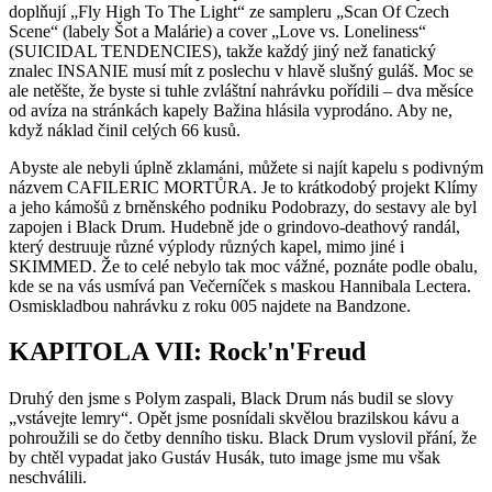
doplňují „Fly High To The Light“ ze sampleru „Scan Of Czech
Scene“ (labely Šot a Malárie) a cover „Love vs. Loneliness“
(SUICIDAL TENDENCIES), takže každý jiný než fanatický
znalec INSANIE musí mít z poslechu v hlavě slušný guláš. Moc se
ale netěšte, že byste si tuhle zvláštní nahrávku pořídili – dva měsíce
od avíza na stránkách kapely Bažina hlásila vyprodáno. Aby ne,
když náklad činil celých 66 kusů.
Abyste ale nebyli úplně zklamáni, můžete si najít kapelu s podivným
názvem CAFILERIC MORTŮRA. Je to krátkodobý projekt Klímy
a jeho kámošů z brněnského podniku Podobrazy, do sestavy ale byl
zapojen i Black Drum. Hudebně jde o grindovo-deathový randál,
který destruuje různé výplody různých kapel, mimo jiné i
SKIMMED. Že to celé nebylo tak moc vážné, poznáte podle obalu,
kde se na vás usmívá pan Večerníček s maskou Hannibala Lectera.
Osmiskladbou nahrávku z roku 005 najdete na Bandzone.
KAPITOLA VII: Rock'n'Freud
Druhý den jsme s Polym zaspali, Black Drum nás budil se slovy
„vstávejte lemry“. Opět jsme posnídali skvělou brazilskou kávu a
pohroužili se do četby denního tisku. Black Drum vyslovil přání, že
by chtěl vypadat jako Gustáv Husák, tuto image jsme mu však
neschválili.