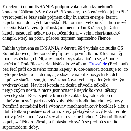
Excelentní demo INSANIA podporovala prakticky nekončící
koncertní šňůrou (vždy dva až tři koncerty o víkendech) a jejich živá
vystoupení se brzy stala pojmem díky kvantům energie, kterou
kapela prala do svých fanoušků. Na tom měl velkou zásluhu i nový
baskytarista Calvera (občanským jménem Jan Krátký), jenž do
kapely nastoupil někdy po natočení dema – velmi charismatický
chlapík, který na pódiu působil dojmem naprostého šílence.
Takhle vybavená se INSANIA v červnu 994 vydala do studia CS
Sound Jalovec, aby konečně připravila první album. Kluci na něj
moc nespěchali, chtěli, aby muzika vyzrála a točilo se, až bude
perfektní. Podařilo se a devítiskladbové album
Crossfade
(Prolínání)
bez řečí patří do zlatého fondu kapely. K dokonalosti dotahuje to, co
bylo předestřeno na demu, a je složené napůl z nových skladeb a
napůl ze starších songů, nově zaranžovaných a opatřených různými
vychytávkami. Navíc si kapela na desku přivedla několik
netypických hostů, z nichž jednoznačně nejvíc šokoval dětský
pěvecký sbor Rosa z jedné brněnské základky, kde děti před
nahráváním svůj part nacvičovaly během hodin hudební výchovy.
Poměrně netradiční byl i výpravný mnohastránkový booklet k albu s
titulní fotkou prastarého stromu, který překrývá čárový kód. Tenhle
motiv předznamenává název alba a vlastně i tehdejší životní filozofii
kapely – útěk do přírody a fantaskních světů se prolíná s realitou
supermoderní doby.