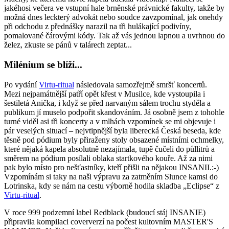
jakéhosi večera ve vstupní hale brněnské právnické fakulty, takže by
možná dnes leckterý advokát nebo soudce zavzpomínal, jak onehdy
při odchodu z přednášky narazil na tři hulákající podivíny,
pomalované čárovými kódy. Tak až vás jednou lapnou a uvrhnou do
želez, zkuste se pánů v talárech zeptat...
Milénium se blíží...
Po vydání
Virtu-ritual
následovala samozřejmě smršť koncertů.
Mezi nejpamátnější patří opět křest v Musilce, kde vystoupila i
šestiletá Anička, i když se před narvaným sálem trochu styděla a
publikum jí muselo podpořit skandováním. Já osobně jsem z tohohle
turné viděl asi tři koncerty a v mlhách vzpomínek se mi objevuje i
pár veselých situací – nejvtipnější byla liberecká Česká beseda, kde
těsně pod pódium byly přiraženy stoly obsazené místními ochmelky,
které nějaká kapela absolutně nezajímala, tupě čučeli do půllitrů a
směrem na pódium posílali oblaka startkového kouře. Až za nimi
pak bylo místo pro nešťastníky, kteří přišli na nějakou INSANII.:-)
Vzpomínám si taky na naši výpravu za zatměním Slunce kamsi do
Lotrinska, kdy se nám na cestu výborně hodila skladba „Eclipse“ z
Virtu-ritual
.
V roce 999 podzemní label Redblack (budoucí stáj INSANIE)
připravila kompilaci coververzí na počest kultovním MASTER'S