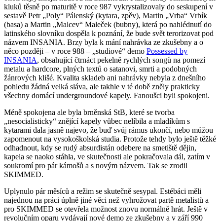
kluků těsně po maturitě v roce 987 vykrystalizovaly do seskupení v
sestavě Petr „Poly“ Pálenský (kytara, zpěv), Martin „Vrba“ Vrbík
(basa) a Martin „Malcev“ Maleček (bubny), která po nahlédnutí do
latinského slovníku dospěla k poznání, že bude svět terorizovat pod
názvem INSANIA. Brzy byla k mání nahrávka ze zkušebny a o
něco později – v roce 988 – „studiové“ demo
Possessed by
INSANIA
, obsahující čtrnáct pekelně rychlých songů na pomezí
metalu a hardcore, plných textů o satanovi, smrti a podobných
žánrových klišé. Kvalita skladeb ani nahrávky nebyla z dnešního
pohledu žádná velká sláva, ale takhle v té době zněly prakticky
všechny domácí undergroundové kapely. Fanoušci byli spokojeni.
Méně spokojena ale byla brněnská StB, které se tvorba
„nesocialisticky“ znějící kapely vůbec nelíbila a mladíkům s
kytarami dala jasně najevo, že buď svůj rámus ukončí, nebo můžou
zapomenout na vysokoškolská studia. Protože tehdy bylo ještě těžké
odhadnout, kdy se rudý absurdistán odebere na smetiště dějin,
kapela se naoko stáhla, ve skutečnosti ale pokračovala dál, zatím v
soukromí pro pár kámošů a s novým názvem. Tak se zrodil
SKIMMED.
Uplynulo pár měsíců a režim se skutečně sesypal. Estébáci měli
najednou na práci úplně jiné věci než vyhrožovat partě metalistů a
pro SKIMMED se otevřela možnost znovu normálně hrát. Ještě v
revolučním oparu vydávají nové demo ze zkušebny a v září 990