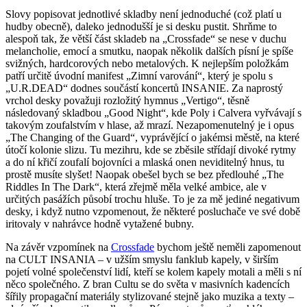
Slovy popisovat jednotlivé skladby není jednoduché (což platí u
hudby obecně), daleko jednodušší je si desku pustit. Shrňme to
alespoň tak, že větší část skladeb na „Crossfade“ se nese v duchu
melancholie, emocí a smutku, naopak několik dalších písní je spíše
svižných, hardcorových nebo metalových. K nejlepším položkám
patří určitě úvodní manifest „Zimní varování“, který je spolu s
„U.R.DEAD“ dodnes součástí koncertů INSANIE. Za naprostý
vrchol desky považuji rozložitý hymnus „Vertigo“, těsně
následovaný skladbou „Good Night“, kde Poly i Calvera vyřvávají s
takovým zoufalstvím v hlase, až mrazí. Nezapomenutelný je i opus
„The Changing of the Guard“, vyprávějící o jakémsi městě, na které
útočí kolonie slizu. Tu mezihru, kde se zběsile střídají divoké rytmy
a do ní křičí zoufalí bojovníci a mlaská onen neviditelný hnus, tu
prostě musíte slyšet! Naopak obešel bych se bez předlouhé „The
Riddles In The Dark“, která zřejmě měla velké ambice, ale v
určitých pasážích působí trochu hluše. To je za mě jediné negativum
desky, i když nutno vzpomenout, že některé posluchače ve své době
iritovaly v nahrávce hodně vytažené bubny.
Na závěr vzpomínek na
Crossfade
bychom ještě neměli zapomenout
na CULT INSANIA – v užším smyslu fanklub kapely, v širším
pojetí volné společenství lidí, kteří se kolem kapely motali a měli s ní
něco společného. Z bran Cultu se do světa v masivních kadencích
šířily propagační materiály stylizované stejně jako muzika a texty –