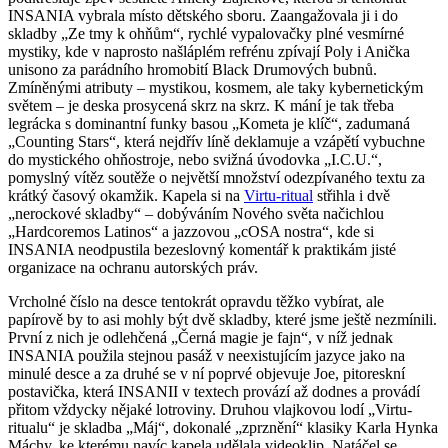
INSANIA vybrala místo dětského sboru. Zaangažovala ji i do
skladby „Ze tmy k ohňům“, rychlé vypalovačky plné vesmírné
mystiky, kde v naprosto našláplém refrénu zpívají Poly i Anička
unisono za parádního hromobití Black Drumových bubnů.
Zmíněnými atributy – mystikou, kosmem, ale taky kybernetickým
světem – je deska prosycená skrz na skrz. K mání je tak třeba
legrácka s dominantní funky basou „Kometa je klíč“, zadumaná
„Counting Stars“, která nejdřív líně deklamuje a vzápětí vybuchne
do mystického ohňostroje, nebo svižná úvodovka „I.C.U.“,
pomyslný vítěz soutěže o největší množství odezpívaného textu za
krátký časový okamžik. Kapela si na
Virtu-ritual
střihla i dvě
„nerockové skladby“ – dobýváním Nového světa načichlou
„Hardcoremos Latinos“ a jazzovou „cOSA nostra“, kde si
INSANIA neodpustila bezeslovný komentář k praktikám jisté
organizace na ochranu autorských práv.
Vrcholné číslo na desce tentokrát opravdu těžko vybírat, ale
papírově by to asi mohly být dvě skladby, které jsme ještě nezmínili.
První z nich je odlehčená „Černá magie je fajn“, v níž jednak
INSANIA použila stejnou pasáž v neexistujícím jazyce jako na
minulé desce a za druhé se v ní poprvé objevuje Joe, pitoreskní
postavička, která INSANII v textech provází až dodnes a provádí
přitom vždycky nějaké lotroviny. Druhou vlajkovou lodí „Virtu-
ritualu“ je skladba „Máj“, dokonalé „zprznění“ klasiky Karla Hynka
Máchy, ke kterému navíc kapela udělala videoklip. Natáčel se