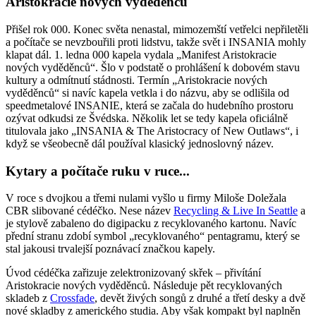
Aristokracie nových vyděděnců
Přišel rok 000. Konec světa nenastal, mimozemští vetřelci nepřiletěli
a počítače se nevzbouřili proti lidstvu, takže svět i INSANIA mohly
klapat dál. 1. ledna 000 kapela vydala „Manifest Aristokracie
nových vyděděnců“. Šlo v podstatě o prohlášení k dobovém stavu
kultury a odmítnutí stádnosti. Termín „Aristokracie nových
vyděděnců“ si navíc kapela vetkla i do názvu, aby se odlišila od
speedmetalové INSANIE, která se začala do hudebního prostoru
ozývat odkudsi ze Švédska. Několik let se tedy kapela oficiálně
titulovala jako „INSANIA & The Aristocracy of New Outlaws“, i
když se všeobecně dál používal klasický jednoslovný název.
Kytary a počítače ruku v ruce...
V roce s dvojkou a třemi nulami vyšlo u firmy Miloše Doležala
CBR slibované cédéčko. Nese název
Recycling & Live In Seattle
a
je stylově zabaleno do digipacku z recyklovaného kartonu. Navíc
přední stranu zdobí symbol „recyklovaného“ pentagramu, který se
stal jakousi trvalejší poznávací značkou kapely.
Úvod cédéčka zařizuje zelektronizovaný skřek – přivítání
Aristokracie nových vyděděnců. Následuje pět recyklovaných
skladeb z
Crossfade
, devět živých songů z druhé a třetí desky a dvě
nové skladby z amerického studia. Aby však kompakt byl naplněn