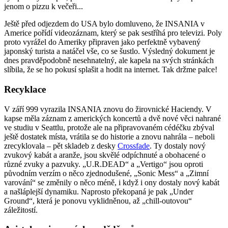
jenom o pizzu k večeři...
Ještě před odjezdem do USA bylo domluveno, že INSANIA v
Americe pořídí videozáznam, který se pak sestříhá pro televizi. Poly
proto vyrážel do Ameriky připraven jako perfektně vybavený
japonský turista a natáčel vše, co se šustlo. Výsledný dokument je
dnes pravděpodobně nesehnatelný, ale kapela na svých stránkách
slíbila, že se ho pokusí splašit a hodit na internet. Tak držme palce!
Recyklace
V září 999 vyrazila INSANIA znovu do žirovnické Haciendy. V
kapse měla záznam z amerických koncertů a dvě nové věci nahrané
ve studiu v Seattlu, protože ale na připravovaném cédéčku zbýval
ještě dostatek místa, vrátila se do historie a znovu nahrála – neboli
zrecyklovala – pět skladeb z desky
Crossfade
. Ty dostaly nový
zvukový kabát a aranže, jsou skvělé odpíchnuté a obohacené o
různé zvuky a pazvuky. „U.R.DEAD“ a „Vertigo“ jsou oproti
původním verzím o něco zjednodušené, „Sonic Mess“ a „Zimní
varování“ se změnily o něco méně, i když i ony dostaly nový kabát
a našláplejší dynamiku. Naprosto překopaná je pak „Under
Ground“, která je ponovu vyklidněnou, až „chill-outovou“
záležitostí.