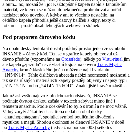
album... no, možná že i jo! Každopádně kapela nabídla fanouškům
materiál, ve kterém se můžou donekonečna prohrabovat a pořád
nacházet něco nového. A kdyby ani to všechno nestačilo, na
cédéčko kapela přihodila ještě datový balíček s klipy, texty či
fotkami – prostě obsah tehdejších webových stránek.
Pod praporem čárového kódu
Na obalu desky tentokrát dostal pořádný prostor jeden ze symbolů
INSANIE – čárový kód. Ten se v grafice kapely objevoval už
dávno předtím (vzpomeňme na
Crossfade
), někdy po
Virtu-ritual
jím
ale kapela „zprznila“ i své vlastní logo a na coveru
Trans-Mystic
Anarchy
kromě klasického jména můžeme najít i variantu
„1N54N14“. Tahle číslíčková abeceda nabízí neomezené možnosti a
tak se na různých materiálech kapely později objevily i nápisy typu
„51N 15 1N“ nebo „54T4N 15 6OD“. Znalci jistě hravě rozluští…
Jak už asi vyšlo najevo z předchozích odstavců, INSANIA se
počínaje čtvrtou deskou začala v textech zabývat mimo jiné i
tématem anarchie. Podle očekávání to bylo s ironií a ne moc vážně,
žádný zarytý áčkař by si asi třeba nedal na obal desky
„anarchopentagram“, spojující symbol pouličního divočení s
mystikou a magií. Shodou okolností se členové INSANIE v době
po
Trans-Mystic Anarchy
(tedy až na podzim 003) setkali s