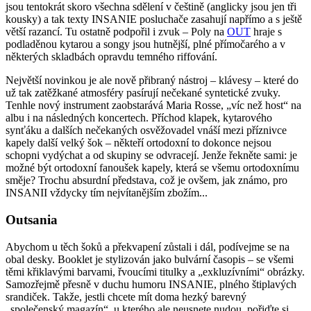
jsou tentokrát skoro všechna sdělení v češtině (anglicky jsou jen tři
kousky) a tak texty INSANIE posluchače zasahují napřímo a s ještě
větší razancí. Tu ostatně podpořil i zvuk – Poly na
OUT
hraje s
podladěnou kytarou a songy jsou hutnější, plné přímočarého a v
některých skladbách opravdu temného riffování.
Největší novinkou je ale nově přibraný nástroj – klávesy – které do
už tak zatěžkané atmosféry pasírují nečekané syntetické zvuky.
Tenhle nový instrument zaobstarává Maria Rosse, „víc než host“ na
albu i na následných koncertech. Příchod klapek, kytarového
synťáku a dalších nečekaných osvěžovadel vnáší mezi příznivce
kapely další velký šok – někteří ortodoxní to dokonce nejsou
schopni vydýchat a od skupiny se odvracejí. Jenže řekněte sami: je
možné být ortodoxní fanoušek kapely, která se všemu ortodoxnímu
směje? Trochu absurdní představa, což je ovšem, jak známo, pro
INSANII vždycky tím nejvítanějším zbožím...
Outsania
Abychom u těch šoků a překvapení zůstali i dál, podívejme se na
obal desky. Booklet je stylizován jako bulvární časopis – se všemi
těmi křiklavými barvami, řvoucími titulky a „exkluzívními“ obrázky.
Samozřejmě přesně v duchu humoru INSANIE, plného štiplavých
srandiček. Takže, jestli chcete mít doma hezký barevný
„společenský magazín“, u kterého ale neusnete nudou, pořiďte si