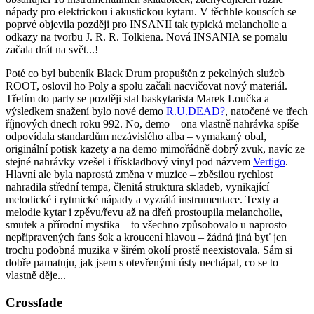
nápady pro elektrickou i akustickou kytaru. V těchhle kouscích se
poprvé objevila později pro INSANII tak typická melancholie a
odkazy na tvorbu J. R. R. Tolkiena. Nová INSANIA se pomalu
začala drát na svět...!
Poté co byl bubeník Black Drum propuštěn z pekelných služeb
ROOT, oslovil ho Poly a spolu začali nacvičovat nový materiál.
Třetím do party se později stal baskytarista Marek Loučka a
výsledkem snažení bylo nové demo
R.U.DEAD?
, natočené ve třech
říjnových dnech roku 992. No, demo – ona vlastně nahrávka spíše
odpovídala standardům nezávislého alba – vymakaný obal,
originální potisk kazety a na demo mimořádně dobrý zvuk, navíc ze
stejné nahrávky vzešel i třískladbový vinyl pod názvem
Vertigo
.
Hlavní ale byla naprostá změna v muzice – zběsilou rychlost
nahradila střední tempa, členitá struktura skladeb, vynikající
melodické i rytmické nápady a vyzrálá instrumentace. Texty a
melodie kytar i zpěvu/řevu až na dřeň prostoupila melancholie,
smutek a přírodní mystika – to všechno způsobovalo u naprosto
nepřipravených fans šok a kroucení hlavou – žádná jiná byť jen
trochu podobná muzika v širém okolí prostě neexistovala. Sám si
dobře pamatuju, jak jsem s otevřenými ústy nechápal, co se to
vlastně děje...
Crossfade