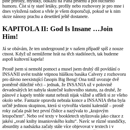
plné přírody, mystiky, odkazů na Pána prstenů a poťouchlého
humoru. Číst si ty staré letáky, profily nebo rozhovory je pro mne i
dnes vyložená radost a vřele je všem doporučuji, pokud se k nim
skrze nánosy prachu a desetiletí ještě dostanete.
KAPITOLA II: God Is Insane …Join
Him!
Já se obávám, že ten underground je v našem případě spíš z nouze
ctnost. Když už nemůžeme hrát na těch stadiónech, tak budeme
aspoň kultovní kapela!
Prostě jsem si nemohl pomoct a musel jsem druhý díl povídání o
INSANII uvést touhle vtipnou hláškou basáka Calvery z rozhovoru
pro dávno neexistující časopis Big Beng! Ona totiž uvozuje dvě
poměrně důležité věci – jednak, že INSANIA už v polovině
devadesátých let nabyla skutečně kultovního statutu, za druhé, že
pánové z kapely tenhle statut nebrali nijak vážně a stříleli si ze všeho
okolo sebe. Fantazie opravdu nebrala konce a INSANIA třeba byla
určitě jedinou skupinou, která si vytvořila vlastní kalendář – prostě
roky začala psát bez první číslice a nazývala to „krajovým
letopočtem“. Nebo své texty v bookletech stylizovala jako citace z
jakési „svaté knihy insaniovského kultu“. Navíc se různé srandičky,
absurdity a nadsázka začaly stále více objevovat v textech i v