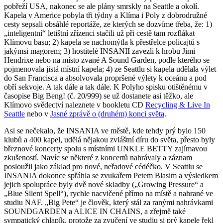
pobřeží USA, nakonec se ale plány smrskly na Seattle a okolí.
Kapela v Americe pobyla tři týdny a Klíma i Poly z dobrodružné
cesty sepsali obsáhlé reportáže, ze kterých se dozvíme třeba, že: 1)
„inteligentní“ letištní zřízenci stačili už při cestě tam rozflákat
Klímovu basu; 2) kapela se nachomýtla k přestřelce policajtů s
jakýmsi magorem; 3) hostitelé INSANII zavezli k hrobu Jimi
Hendrixe nebo na místo zvané A Sound Garden, podle kterého se
pojmenovala jistá místní kapela; 4) ze Seattlu si kapela udělala výlet
do San Francisca a absolvovala propršené výlety k oceánu a pod
obří sekvoje. A tak dále a tak dále. K Polyho spisku otištěnému v
časopise Big Beng! (č. 20/999) se už dostanete asi těžko, ale
Klímovo svědectví naleznete v bookletu CD
Recycling & Live In
Seattle
nebo v
Jasné zprávě o (druhém) konci světa
.
Asi se nečekalo, že INSANIA ve městě, kde tehdy prý bylo 150
klubů a 400 kapel, udělá nějakou zvláštní díru do světa, přesto byly
březnové koncerty spolu s místními UNKLE BETTY zajímavou
zkušeností. Navíc se některé z koncertů nahrávaly a záznam
posloužil jako základ pro nové, neřadové cédéčko. V Seattlu se
INSANIA dokonce spřáhla se zvukařem Petem Blasim a výsledkem
jejich spolupráce byly dvě nové skladby („Growing Pressure“ a
„Blue Silent Spell“), rychle nacvičené přímo na místě a nahrané ve
studiu NAF. „Big Pete“ je člověk, který stál za ranými nahrávkami
SOUNDGARDEN a ALICE IN CHAINS, a zřejmě také
sympatický chlapík, protože za zvučení ve studiu si prý kapele řekl