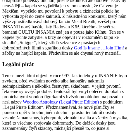
o naprosto přátelský odchod, přesné okolnosti ale dobové tiskoviny
neuvádějí – kapela se vyjádřila jen v tom smyslu, že Calvera je
Mexičan, vypršelo mu povolení k pobytu a cizinecká policie ho
vyhostila zpět do země kaktusů. Z následného konkursu, který nám
výše zprostředkovává dobový fanzin Metal Breath, vzešel pro
INSANII nový basák, jistý Radovan Kříž, kterého ale svět za
branami CULTU INSANIA zná jen a pouze jako Klímu. Ten se v
kapele rychle zabydlel a brzy se objevil i v roztomilém klipu ke
skladbě „Snigger“, který střídá sekvence z prastarých
dobrodružných filmů s grafikou desky
God Is Insane …Join Him!
a
záběry na hrající kapelu. Především se ale chystal nový materiál.
Legální pirát
Ten se mezi lidmi objevil v roce 997. Jak to tehdy u INSANIE bylo
zvykem, před vydáním nového alba fanoušky nakrmila
sedmipalcákem s několika čerstvými skladbami, v jejich prvotní,
řekněme syrovější podobě. Tentokrát byl vinyl oblečen do obalu s
propíchanými voodoo figurkami s hvězdnou oblohou na pozadí a
nesl název
Woodoo Astrology (Legal Pirate Edition)
s podtitulem
„Legal Pirate Edition“. Předznamenával, že nové písničky se
ponesou opět v trochu jiném duchu – prostor tentokrát dostaly
vesmír, šamanismus, kyberpunk, virtuální realita a všerůzná mystika,
která to všechno spojovala dohromady. Do drážek desky jsou
zaznamenány čtyři skladby, míchající přesně to, co jsme si