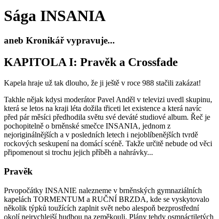
Sága INSANIA
aneb Kronikář vypravuje...
KAPITOLA I: Pravěk a Crossfade
Kapela hraje už tak dlouho, že ji ještě v roce 988 stačili zakázat!
Takhle nějak kdysi moderátor Pavel Anděl v televizi uvedl skupinu,
která se letos na kraji léta dožila třiceti let existence a která navíc
před pár měsíci předhodila světu své deváté studiové album. Řeč je
pochopitelně o brněnské smečce INSANIA, jednom z
nejoriginálnějších a v posledních letech i nejoblíbenějších tvrdě
rockových seskupení na domácí scéně. Takže určitě nebude od věci
připomenout si trochu jejich příběh a nahrávky...
Pravěk
Prvopočátky INSANIE nalezneme v brněnských gymnaziálních
kapelách TORMENTUM a RUČNÍ BRZDA, kde se vyskytovalo
několik týpků toužících zaplnit svět nebo alespoň bezprostřední
okolí nejrychlejší hudbou na zeměkouli. Plány tehdy osmnáctiletých