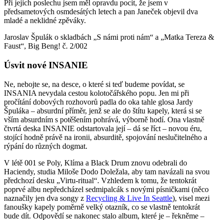
Při jejich poslechu jsem měl opravdu pocit, že jsem v
předsametových osmdesátých letech a pan Janeček objevil dva
mladé a neklidné zpěváky.
Jaroslav Špulák o skladbách „S námi proti nám“ a „Matka Tereza &
Faust“, Big Beng! č. 2/002
Úsvit nové INSANIE
Ne, nebojte se, na desce, o které si teď budeme povídat, se
INSANIA nevydala cestou kolotočářského popu. Jen mi při
pročítání dobových rozhovorů padla do oka tahle glosa Jardy
Špuláka – absurdní příměr, jenž se ale do štítu kapely, která si se
vším absurdním s potěšením pohrává, výborně hodí. Ona vlastně
čtvrtá deska INSANIE odstartovala její – dá se říct – novou éru,
stojící hodně právě na ironii, absurditě, spojování neslučitelného a
rýpání do různých dogmat.
V létě 001 se Poly, Klíma a Black Drum znovu odebrali do
Haciendy, studia Miloše Dodo Doležala, aby tam navázali na svou
předchozí desku „Virtu-ritual“. Vzhledem k tomu, že tentokrát
poprvé albu nepředcházel sedmipalcák s novými písničkami (něco
naznačily jen dva songy z
Recycling & Live In Seattle
), visel mezi
fanoušky kapely poměrně velký otazník, co se vlastně tentokrát
bude dít. Odpovědí se nakonec stalo album, které je – řekněme –