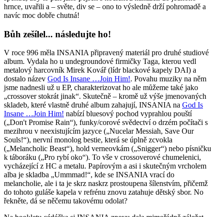
hrnce, uvařili a – světe, div se – ono to výsledně drží pohromadě a
navíc moc dobře chutná!
Bůh zešílel... následujte ho!
V roce 996 měla INSANIA připravený materiál pro druhé studiové
album. Vydala ho u undegroundové firmičky Taga, kterou vedl
metalový harcovník Mirek Kovář (lídr blackové kapely DAI) a
dostalo název
God Is Insane …Join Him!
. Povahu muziky na něm
jsme nadnesli už u EP, charakterizovat ho ale můžeme také jako
„crossover stokrát jinak“. Skutečně – kromě už výše jmenovaných
skladeb, které vlastně druhé album zahajují, INSANIA na
God Is
Insane …Join Him!
nabízí bluesový pochod vyprahlou pouští
(„Don't Promise Rain“), funky/corové svědectví o drzém počítači s
mezihrou v neexistujícím jazyce („Nucelar Messiah, Save Our
Souls!“), nervní monolog bestie, která se úplně zcvokla
(„Melancholic Beast“), hold verneovkám („Snigger“) nebo písničku
k táboráku („Pro rybí oko“). To vše v crossoverové chumelenici,
vycházející z HC a metalu. Papírovým a asi i skutečným vrcholem
alba je skladba „Ummmad!“, kde se INSANIA vrací do
melancholie, ale i ta je skrz naskrz prostoupena šílenstvím, přičemž
do tohoto guláše kapela v refrénu znovu zatahuje dětský sbor. No
řekněte, dá se něčemu takovému odolat?