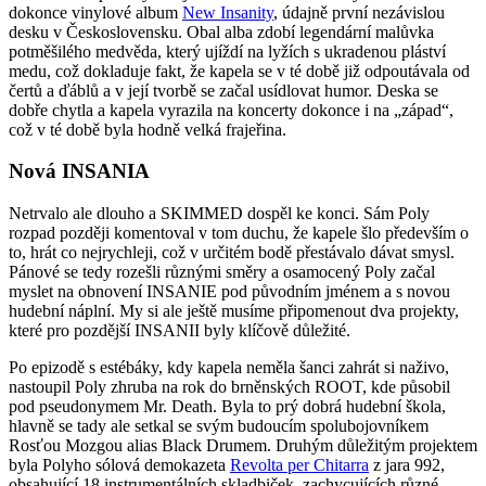
dokonce vinylové album
New Insanity
, údajně první nezávislou
desku v Československu. Obal alba zdobí legendární malůvka
potměšilého medvěda, který ujíždí na lyžích s ukradenou pláství
medu, což dokladuje fakt, že kapela se v té době již odpoutávala od
čertů a ďáblů a v její tvorbě se začal usídlovat humor. Deska se
dobře chytla a kapela vyrazila na koncerty dokonce i na „západ“,
což v té době byla hodně velká frajeřina.
Nová INSANIA
Netrvalo ale dlouho a SKIMMED dospěl ke konci. Sám Poly
rozpad později komentoval v tom duchu, že kapele šlo především o
to, hrát co nejrychleji, což v určitém bodě přestávalo dávat smysl.
Pánové se tedy rozešli různými směry a osamocený Poly začal
myslet na obnovení INSANIE pod původním jménem a s novou
hudební náplní. My si ale ještě musíme připomenout dva projekty,
které pro pozdější INSANII byly klíčově důležité.
Po epizodě s estébáky, kdy kapela neměla šanci zahrát si naživo,
nastoupil Poly zhruba na rok do brněnských ROOT, kde působil
pod pseudonymem Mr. Death. Byla to prý dobrá hudební škola,
hlavně se tady ale setkal se svým budoucím spolubojovníkem
Rosťou Mozgou alias Black Drumem. Druhým důležitým projektem
byla Polyho sólová demokazeta
Revolta per Chitarra
z jara 992,
obsahující 18 instrumentálních skladbiček, zachycujících různé