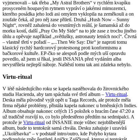
vyjmenovali – tak třeba „My Astral Brothers“ v rychlém kvapíku
prosyceném houpavým rytmem vypráví o jakémsi mimozemci,
kterého posádka jeho lodi asi omylem vyklopila na zeměkouli a on
zoufale čeká, až pro něj zase přiletí. Druhá „Hush Now – Sunny
Night“, rovněž zahalená do vesmírných reálií, je šamanská až do
morku kostí, další „Pray On My Side“ na to jde zase z trochu jiného
úhlu a opěvuje například „světlušky, astronauty letních nocí“. Čtvrtá
– vlastně třetí v pořadí – „...Then We Say: Die“ je naproti tomu
klasický rychlý hardcorový protestsong proti konformismu a
bačkorové kultuře. EP-čko se alespoň podle mých uší opravdu
povedlo, až jsem si říkal, jestli INSANIA před vydáním alba
nevystřílela nejlepší náboje. Naštěstí tomu tak ani zdaleka nebylo.
Virtu-ritual
V létě následujícího roku se kapela nastěhovala do žirovnického
studia Hacienda, aby tam spáchala své třetí album –
Virtu-ritual
.
Deska měla původně vyjít opět u Taga Records, ale protože měla
firma nějaké problémy, přistála kapela nakonec u brněnských Indies.
Album obsahuje nakonec celých 15 položek o hracím čase 47:20 a
už tradičně rozvíjí to, co bylo předestřeno předtím na sedmipalci. A
protože je
Virtu-ritual
od INSANIE moje vůbec nejoblíbenější
album, bude to tentokrát samá chvála. Desku zahajuje i uzavírá
„Ukolébavka“ – v podstatě intro/outro, kde Polyho kytara
podkresluje zpěv šestileté Aničky Zajíčkové, kterou si tentokrát