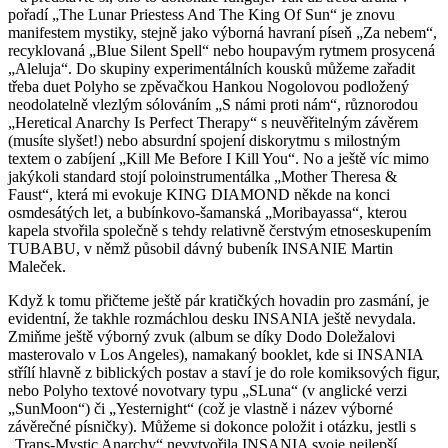
pořadí „The Lunar Priestess And The King Of Sun“ je znovu
manifestem mystiky, stejně jako výborná havraní píseň „Za nebem“,
recyklovaná „Blue Silent Spell“ nebo houpavým rytmem prosycená
„Aleluja“. Do skupiny experimentálních kousků můžeme zařadit
třeba duet Polyho se zpěvačkou Hankou Nogolovou podložený
neodolatelně vlezlým sólováním „S námi proti nám“, různorodou
„Heretical Anarchy Is Perfect Therapy“ s neuvěřitelným závěrem
(musíte slyšet!) nebo absurdní spojení diskorytmu s milostným
textem o zabíjení „Kill Me Before I Kill You“. No a ještě víc mimo
jakýkoli standard stojí poloinstrumentálka „Mother Theresa &
Faust“, která mi evokuje KING DIAMOND někde na konci
osmdesátých let, a bubínkovo-šamanská „Moribayassa“, kterou
kapela stvořila společně s tehdy relativně čerstvým etnoseskupením
TUBABU, v němž působil dávný bubeník INSANIE Martin
Maleček.
Když k tomu přičteme ještě pár kratičkých hovadin pro zasmání, je
evidentní, že takhle rozmáchlou desku INSANIA ještě nevydala.
Zmiňme ještě výborný zvuk (album se díky Dodo Doležalovi
masterovalo v Los Angeles), namakaný booklet, kde si INSANIA
střílí hlavně z biblických postav a staví je do role komiksových figur,
nebo Polyho textové novotvary typu „SLuna“ (v anglické verzi
„SunMoon“) či „Yesternight“ (což je vlastně i název výborné
závěrečné písničky). Můžeme si dokonce položit i otázku, jestli s
„Trans-Mystic Anarchy“ nevytvořila INSANIA svoje nejlepší