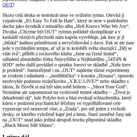
OUT
!
Skoro celá deska se tentokrát nese ve svižném rytmu. Otevírá ji
vypalovák „It's Easy To Fall In Hate“, který se nese v podobném
duchu jako úvodník z minulého alba „Hell Knows Who We Are“.
Dvojka „Chceme být OUT“ rytmus pořádně zkomplikuje a v
kaskádě různých přechodů nám kapela vysvětluje, jak moc je jí
„blízká“ kultura průměrnosti a nevyčuhování z davu. Pak se ale zase
jede v rychlejším tempu, ať už je to koloběh světa shazující „Děj se
vůle tvá“, příběh z rockového klubu „Jsme na černé listině“,
odhalení absurdního fórku Nejvyššího a Nejhlubšího „54T4N &
6OD“ nebo další povídání o spratku Joeovi ve skladbě „Naše krev
je prokletá“. Samozřejmě i na „OUT“ najdeme různé experimenty
se zvukem i náladami – „modlitbičku“ v kousku „Hosana“, opravdu
neobvykle podanou rozlučkovku „Y.R.U.LIVE?“ nebo skladbu s
ideou, že člověk si má být sám sobě bohem – „Shoot Your God“.
Nesmíme ale zapomenout na vysloveně temné skladby – „Život je
dekadentní ráj“, kde Polyho text a hlas evokují schizofrenika, který
kdesi v podzemí psychatrické léčebny ve vypolštářované cele
vypravuje své nemocné vize, a „Zrada“, pro mě jeden z vrcholů
desky, ze kterého vyloženě kape jed a hnus. Staré zasněné časy tak
na „OUT“ snad jako jediná alespoň trochu připomíná skladba
„Black Moon Still Shines“.
Letíme dál