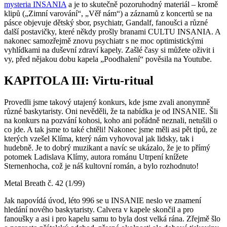
mysteria INSANIA
a je to skutečně pozoruhodný materiál – kromě
klipů („Zimní varování“, „Věř nám“) a záznamů z koncertů se na
pásce objevuje dětský sbor, psychiatr, Gandalf, fanoušci a různé
další postavičky, které někdy prošly branami CULTU INSANIA. A
nakonec samozřejmě znovu psychiatr s ne moc optimistickými
vyhlídkami na duševní zdraví kapely. Zašlé časy si můžete oživit i
vy, před nějakou dobu kapela „Poodhalení“ pověsila na Youtube.
KAPITOLA III: Virtu-ritual
Provedli jsme takový utajený konkurs, kde jsme zvali anonymně
různé baskytaristy. Oni nevěděli, že ta nabídka je od INSANIE. Šli
na konkurs na pozvání kohosi, koho ani pořádně neznali, netušili o
co jde. A tak jsme to také chtěli! Nakonec jsme měli asi pět tipů, ze
kterých vzešel Klíma, který nám vyhovoval jak lidsky, tak i
hudebně. Je to dobrý muzikant a navíc se ukázalo, že je to přímý
potomek Ladislava Klímy, autora románu Utrpení knížete
Sternenhocha, což je náš kultovní román, a bylo rozhodnuto!
Metal Breath č. 42 (1/99)
Jak napovídá úvod, léto 996 se u INSANIE neslo ve znamení
hledání nového baskytaristy. Calvera v kapele skončil a pro
fanoušky a asi i pro kapelu samu to byla dost velká rána. Zřejmě šlo