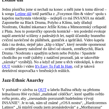
Jednu písničku jsme si nechali na konec a měli jsme k tomu důvod –
k songu
Letíme dál
totiž partička z „Foxymon film & video“ spolu s
kapelou nachystala videoklip – nejlepší co má INSANIA na skladě.
Zapomeňte na Black Druma, Polyho a Klímu, tady úřadují
Nosferatu, Okultní inkarnace Ježíše Krista a Mimozemský ceflapoid
z Pluta. Jsou to postavičky opravdu komické – ten poslední evokuje
napůl americké scifárny z padesátých let, napůl účastníky branného
cvičení navlečené do pláštěnek, gumiček a igeliťáků. Video kapela
dala i na desku, stejně jako „klip o klipu“, který nesmíte opomenout
– uvidíte planety naložené do láhví od okurek, zeměkrychli, Black
Druma / Nosferatu s upadlým uchem nebo Polyho / Spasitele
chodícího po vodě (záběry z natáčení prozradí, jak se takovéhle
„zázraky“ vyrábějí). No a když už jsme u těch videoklipů, k desce
OUT
vzniklo i video
It's Easy To Fall In Hate
, což je taková
detektivní stopovačka v brněnských reáliích.
Jazz-Ethnic Anarchy
V podstatě v závěsu za
OUT
u labelu Bažina někdy na přelomu
ledna/února 004 vychází „malinkaté cédéčko“, které spatřilo světlo
světa proto, aby „znesnadnilo porozumět hudebnímu vývoji
INSANIE“. Je to tak, nám už známé „cOSA nostra“, „Hardcoremos
Latinos“ „Já mizérií osudu jsem pronásledován“ a „Moribayassa“