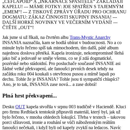
„CEFLAPOID“ A „INKARNACE SPASITELE“ ZAKLÁDAJÍ
KAPELU! --- MÁME FOTKY: JOE SPATŘEN S TAJEMNÝM
„EMEM“! --- Z TISKOVÉ ZPRÁVY ÚŘADU PRO OCHRANU
DOGMATU: ZÁKAZ ČINNOSTI SKUPINY INSANIA! ---
DALŠÍ HORKÉ NOVINKY VE VEČERNÍM VYDÁNÍ! ---
ČTĚTE „OUT“!
Jak jsme si už říkali, na čtvrtém albu
Trans-Mystic Anarchy
INSANIA naznačila, kam se hodlá ubírat v budoucnosti. No a co
minule bylo řečeno spíš tak mimochodem, tím další, páté album
najednou doslova přetéká. Kapela ironizuje, nekompromisně šlehá
jako bič a jedovatě se směje všemu, co se jí zdá dogmatické,
pozérské nebo stádoidní. Pro posluchače současné INSANIE asi
žádné velké překvapení, ale fanoušci prvních desek tehdy na
začátku roku 004 koukali s otevřenou pusou a mírně lapali po
dechu. Tohle že je INSANIA? Tohle jsou ti sympatičtí chlapíci?
Ano, je to tak, INSANIA zase nová... a zase dobrá!
Plná hrst překvapení...
Desku
OUT
kapela stvořila v srpnu 003 tradičně v Haciendě. Kluci
pro firmu Redblack tentokrát připravili materiál, který byl, jak už
bylo řečeno, v mnoha ohledech šokující. Třeba v textech – takovou
porci sžíravosti, ironie a rouhání se vůči náboženským reáliím
fanoušci nečekali, i když byli od kapely zvyklí na ledacos. Navíc