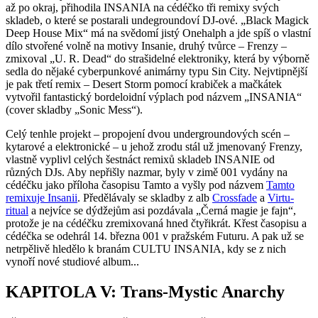
až po okraj, přihodila INSANIA na cédéčko tři remixy svých
skladeb, o které se postarali undegroundoví DJ-ové. „Black Magick
Deep House Mix“ má na svědomí jistý Onehalph a jde spíš o vlastní
dílo stvořené volně na motivy Insanie, druhý tvůrce – Frenzy –
zmixoval „U. R. Dead“ do strašidelné elektroniky, která by výborně
sedla do nějaké cyberpunkové animárny typu Sin City. Nejvtipnější
je pak třetí remix – Desert Storm pomocí krabiček a mačkátek
vytvořil fantastický bordeloidní výplach pod názvem „INSANIA“
(cover skladby „Sonic Mess“).
Celý tenhle projekt – propojení dvou undergroundových scén –
kytarové a elektronické – u jehož zrodu stál už jmenovaný Frenzy,
vlastně vyplivl celých šestnáct remixů skladeb INSANIE od
různých DJs. Aby nepřišly nazmar, byly v zimě 001 vydány na
cédéčku jako příloha časopisu Tamto a vyšly pod názvem
Tamto
remixuje Insanii
. Předělávaly se skladby z alb
Crossfade
a
Virtu-
ritual
a nejvíce se dýdžejům asi pozdávala „Černá magie je fajn“,
protože je na cédéčku zremixovaná hned čtyřikrát. Křest časopisu a
cédéčka se odehrál 14. března 001 v pražském Futuru. A pak už se
netrpělivě hledělo k branám CULTU INSANIA, kdy se z nich
vynoří nové studiové album...
KAPITOLA V: Trans-Mystic Anarchy