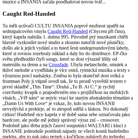
muzice a INSANIA začala poodhalovat novou tvář...
Caught Red-Handed
Tu měli uctívači CULTU INSANIA poprvé možnost spatřit na
sedmipalcovém vinylu
Caught Red-Handed
(Chyceni při činu),
který kapela nahrála 1. dubna 995. Původně prý muzikanti chtěli
hlavně vyzkoušet nové studio a zkusmo natočili nové písničky,
došlo ale k jejich vydání a to hned šesti undegroundovými labely,
které si rovnou rozebraly náklad a daly ho do distribuce. EP-čko
světu předhodilo čtyři songy, které se dost výrazně lišily od
materiálu na demu a na
Crossfade
. Ubyla melancholie, smutek a
tklivé melodie a vystřídala je více ostrá, rytmická muzika a texty s
výraznou porcí nadsázky. Změna to byla skutečně dost velká a
frontman Poly ji vtipně uvedl tak, že to prostě vysvětlil textem v
první skladbě „This Time“. Druhá „To B. At C.“ je rychlý
core/funky kvapík o prapodivném snu s projížďkou na mořských
vlnách, „Věř nám“ se nejvíc vrací ke starým abstraktním tématům a
„Damn Us With Love“ je vzkaz, že, kdo novou INSANII
nevydýchá a prokleje, ať to alespoň udělá s láskou. No dokonalý
cirkus! Hudebně sice kapela v té době sama sebe označovala jako
hardcore, ale podle mě jediný správný výraz zní – crossover.
Podobně jako třeba jejich časoví souputníci WALTARI i kluci z
INSANIE jednoduše posbírali nápady ze všech koutů hudebního
spektra, aby to pak jako pejsek s kočičkou naházeli do jednoho