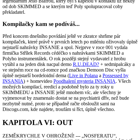
legendárním Jello Biafrou, který byl s kapelou v kontaktu už někdy
od dob SKIMMED a se kterým teď Poly spolupracoval coby
překladatel.
Kompilačky kam se podíváš...
Před koncem dnešního povídání ještě ve zkratce shrňme pár
kompilaček, které právě v prvních letech po miléniu oživovaly úplně
nejstarší nahrávky INSANIE a spol. Nejprve v roce 001 vydala
firmička Střílek Records cédéčko s nahrávkami SKIMMED a
Polyho instrumentálek. O rok později stejný vydavatel z hrobu
vytáhl a na jeden disk nacpal demo
R.U.DEAD?
+ sedmipalcáky a
ve stejném roce na cd-romce pod značkou Demoon Disc vyšla
úplně nejstarší bordeloidní dema (
Live in Polana
a
Possessed by
INSANIA
) + homevideo
Poodhalení mysteria INSANIA
. Všech
možných kompilací, reedicí a podobně bylo za ty roky u
SKIMMEDU a INSANIE ještě mnohem víc, ale všechny je
vyjmenovat by znamenalo dostat se na psychiatrii dřív, než bude
nezbytně nutné, proto se případně račte obsloužit sami na
Discogs.com, kde najdete, troufám si říct, úplně všechno.
KAPITOLA VI: OUT
ZEMĚKRYCHLE V OHROŽENÍ! --- „NOSFERATU“,